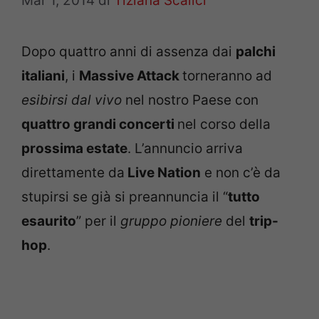
Mar 1, 2014
di
Tiziana Scalici
Dopo quattro anni di assenza dai
palchi
italiani
, i
Massive Attack
torneranno ad
esibirsi dal vivo
nel nostro Paese con
quattro grandi concerti
nel corso della
prossima estate
. L’annuncio arriva
direttamente da
Live Nation
e non c’è da
stupirsi se già si preannuncia il “
tutto
esaurito
” per il
gruppo pioniere
del
trip-
hop
.