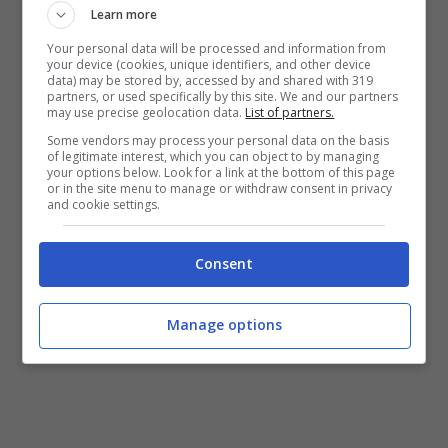
Learn more
da lanciare entro la fine del 2014 ma
Your personal data will be processed and information from
attualmente non si sono aggiunte ulteriori
your device (cookies, unique identifiers, and other device
data) may be stored by, accessed by and shared with 319
informazioni circa la nuova pubblicazione.
partners, or used specifically by this site. We and our partners
may use precise geolocation data.
List of partners.
Di conseguenza
Robert “3D” Del Naja
e
Some vendors may process your personal data on the basis
of legitimate interest, which you can object to by managing
Grant “Daddy G” Marshall
porteranno dal
your options below. Look for a link at the bottom of this page
or in the site menu to manage or withdraw consent in privacy
vivo i
grandi successi
del passato come
and cookie settings.
“
Teardrop
“, “
Protection
“, “
Angel
” e
Consent
“
Karmacoma
“, giusto per nominarne alcuni.
Manage options