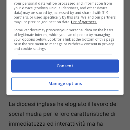
Your personal data will be processed and information from
che un numero sempre crescente di fedeli
your device (cookies, unique identifiers, and other device
data) may be stored by, accessed by and shared with 319
usa i social media ed hanno, quindi,
partners, or used specifically by this site. We and our partners
may use precise geolocation data.
List of partners.
ritenuto necessario proporre le loro
Some vendors may process your personal data on the basis
of legitimate interest, which you can object to by managing
indicazioni per un uso corretto.
your options below. Look for a link at the bottom of this page
or in the site menu to manage or withdraw consent in privacy
In un comunicato hanno spiegato che
and cookie settings.
bisogna partecipare on-line così come si
partecipa ad un forum pubblico e che le
Consent
azioni dei credenti devono essere coerenti
Manage options
con il proprio lavoro e spirito cristiano.
La diocesi inglese ha elogiato il lavoro del
social media per le loro caratteristiche di
immediatezza ed interattività ma ha