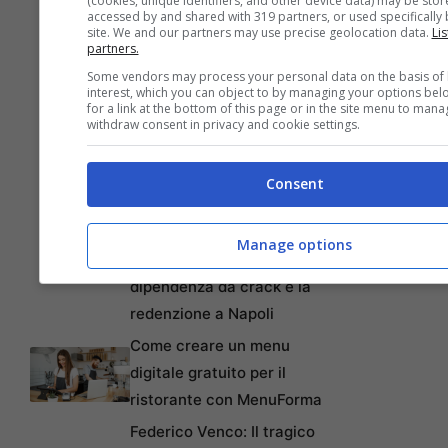
(cookies, unique identifiers, and other device data) may be stor
Miracolo della Maternità:
accessed by and shared with 319 partners, or used specifically b
la Figlia che Salva e il
site. We and our partners may use precise geolocation data.
Lis
partners.
Ruolo di Padre Pio nella
Some vendors may process your personal data on the basis of 
loro Vita
interest, which you can object to by managing your options bel
for a link at the bottom of this page or in the site menu to mana
Scopri l’Ebook Ideale per
withdraw consent in privacy and cookie settings.
le tue Letture Estive in
Spiaggia: Offerta
Consent
Imperdibile su Amazon!
Abel Ferrara: la mia
Manage options
battaglia contro la
dipendenza da crack e la
redenzione a Napoli
Come creare un menu
digitale gratuito per il
ristorante con MenuForma
Federico Venco: Il tragico