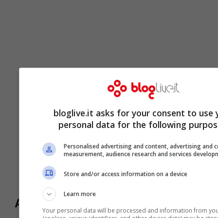
bloglive.it asks for your consent to use 
personal data for the following purpos
Personalised advertising and content, advertising and 
measurement, audience research and services develop
Store and/or access information on a device
Learn more
Articoli recenti
Eleonora Daniele e il
Your personal data will be processed and information from you