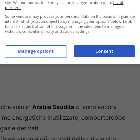
site. We and our partners may use precise geolocation data.
List of
partners.
Some vendors may process your personal data on the basis of legitimate
interest, which you can object to by managing your options below. Look
for a link at the bottom of this page or in the site menu to manage or
withdraw consent in privacy and cookie settings.
Manage options
Consent
 che solo in
Arabia Saudita
ci sono ancora
 prime energetiche inutilizzate, comporterebbe
gas e derivati.
aesi europei già provati dalla crisi e che