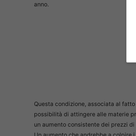
anno.
Questa condizione, associata al fatto
possibilità di attingere alle materie
un aumento consistente dei prezzi di 
Un aumento che andrebbe a colpire i P