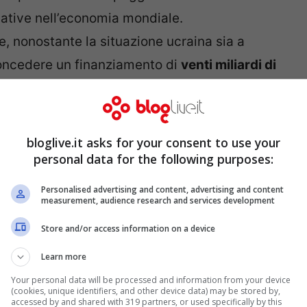
tive nell’economia mondiale.
Ue, nonostante la situazione ucraina sia a
concedere un finanziamento di
venti miliardi di
e anche dal
Fondo Monetario Internazionale
bloglive.it asks for your consent to use your
olitica, invece, ci sarebbe il rischio concreto
personal data for the following purposes:
ie prime a causa della mancanza di gas
Personalised advertising and content, advertising and content
measurement, audience research and services development
esta in uno scenario già difficile. Gli Stati
Store and/or access information on a device
n le avverse condizioni meteorologiche che
Learn more
nda di gas, portando le scorte di
Your personal data will be processed and information from your device
(cookies, unique identifiers, and other device data) may be stored by,
eriore rispetto alle quantità dello scorso
accessed by and shared with 319 partners, or used specifically by this