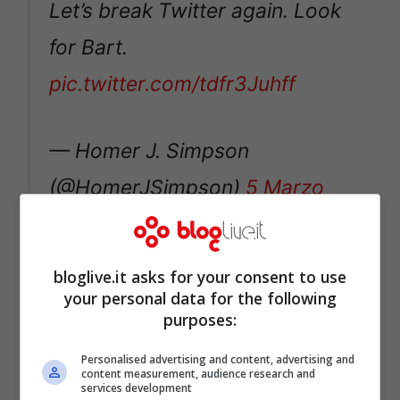
Let’s break Twitter again. Look
for Bart.
pic.twitter.com/tdfr3Juhff
— Homer J. Simpson
(@HomerJSimpson)
5 Marzo
2014
bloglive.it asks for your consent to use
your personal data for the following
purposes:
Personalised advertising and content, advertising and
content measurement, audience research and
services development