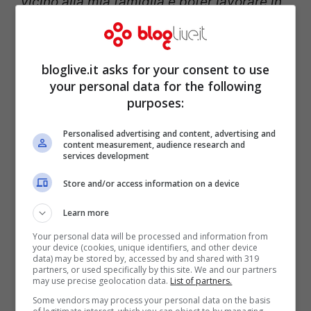
vicino alla mia famiglia e poter lavorare in
un ambiente bellissimo e sereno”.
bloglive.it asks for your consent to use
your personal data for the following
purposes:
Personalised advertising and content, advertising and
content measurement, audience research and
services development
Store and/or access information on a device
Learn more
Your personal data will be processed and information from
your device (cookies, unique identifiers, and other device
Il regista ha dichiarato di sentirsi male
data) may be stored by, accessed by and shared with 319
partners, or used specifically by this site. We and our partners
lontano dalla sua famiglia e di
aver
may use precise geolocation data.
List of partners.
bisogno di staccare un po’ la spina
dopo
Some vendors may process your personal data on the basis