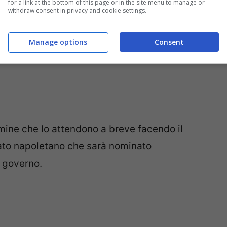
for a link at the bottom of this page or in the site menu to manage or
withdraw consent in privacy and cookie settings.
Manage options
Consent
omine che lo attendono a breve facendo il
rato napoletano che sarà nominato
 governo.