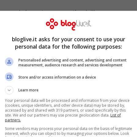
re grande importanza a partire dall’aver
Governo sia formata in gran parte da
ex
frontare i problemi del quotidiano, e per
bloglive.it asks for your consent to use your
zo” a ricoprire quegli incarichi.
personal data for the following purposes:
Personalised advertising and content, advertising and content
spazio del suo intervento all’
abolizione del
measurement, audience research and services development
mamente ma che era tra i punti cardine del
Store and/or access information on a device
Pd. La promessa è quella di risolvere il prima
Learn more
ale per potersi dedicare già da questa
Your personal data will be processed and information from your device
 dovrebbero fare parte del pacchetto di
(cookies, unique identifiers, and other device data) may be stored by,
accessed by and shared with 319 partners, or used specifically by this
istro Padoan
.
site. We and our partners may use precise geolocation data.
List of
partners.
Some vendors may process your personal data on the basis of legitimate
interest, which you can object to by managing your options below. Look