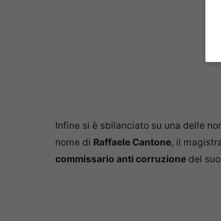
Infine si è sbilanciato su una delle n
nome di
Raffaele Cantone
, il magist
commissario anti corruzione
del suo