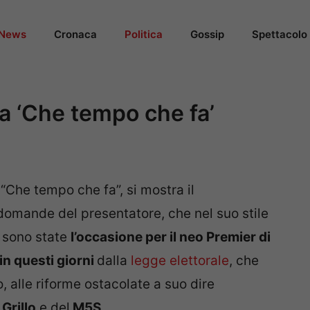
News
Cronaca
Politica
Gossip
Spettacolo
 a ‘Che tempo che fa’
 “Che tempo che fa”, si mostra il
domande del presentatore, che nel suo stile
, sono state
l’occasione per il neo Premier di
in questi giorni
dalla
legge elettorale
, che
 alle riforme ostacolate a suo dire
i
Grillo
e del
M5S
.