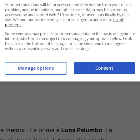
Your personal data will be processed and information from your device
 Houston
. Per lei si gira solo Noemi.
(cookies, unique identifiers, and other device data) may be stored by,
accessed by and shared with 319 partners, or used specifically by this
site. We and our partners may use precise geolocation data.
List of
partners.
Some vendors may process your personal data on the basis of legitimate
interest, which you can object to by managing your options below. Look
for a link at the bottom of this page or in the site menu to manage or
withdraw consent in privacy and cookie settings.
Manage options
Consent
re membri. La prima è
Luna Palumbo
. La