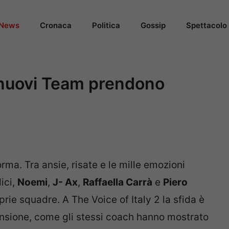
News
Cronaca
Politica
Gossip
Spettacolo
 i nuovi Team prendono
ma. Tra ansie, risate e le mille emozioni
ici,
Noemi
,
J- Ax
,
Raffaella Carrà
e
Piero
rie squadre. A The Voice of Italy 2 la sfida è
nsione, come gli stessi coach hanno mostrato