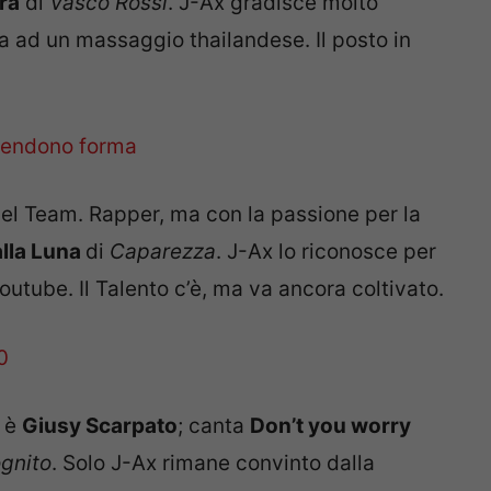
ra
di
Vasco Rossi
. J-Ax gradisce molto
la ad un massaggio thailandese. Il posto in
del Team. Rapper, ma con la passione per la
lla Luna
di
Caparezza
. J-Ax lo riconosce per
outube. Il Talento c’è, ma va ancora coltivato.
x è
Giusy Scarpato
; canta
Don’t you worry
ognito
. Solo J-Ax rimane convinto dalla