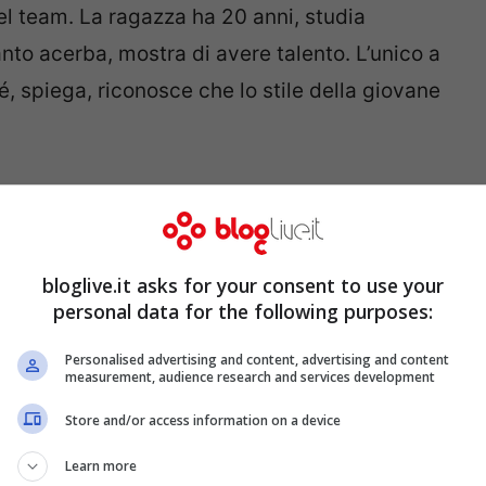
el team. La ragazza ha 20 anni, studia
nto acerba, mostra di avere talento. L’unico a
hé, spiega, riconosce che lo stile della giovane
chini
, vecchia conoscenza di Noemi. I due
bloglive.it asks for your consent to use your
quando
Veronica Scopelliti
non era ancora
personal data for the following purposes:
anity
di
Jamiroquai
, accompagnato dal piano
Personalised advertising and content, advertising and content
 convincente per quasi tutto il gruppo (solo
measurement, audience research and services development
e inevitabilmente su Noemi.
Store and/or access information on a device
Learn more
ta nel Team Noemi. Si tratta di
Antonella