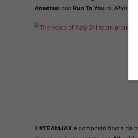
Anastasi
con
Run To You
di
Whitney
Il
#TEAMJAX
è composto finora da t