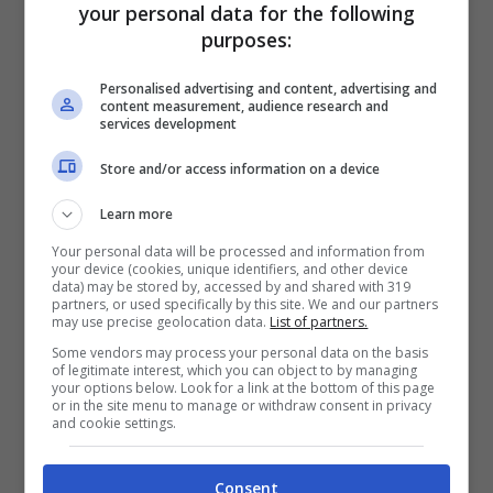
your personal data for the following
purposes:
Da qui la sua idea di una linea di biancheria
intima dal nome
AnaOno
, nata nel 2014 e
Personalised advertising and content, advertising and
content measurement, audience research and
studiata appositamente per le varie fasi
services development
(come chemio, intervento o post intervento)
Store and/or access information on a device
che fanno parte di questa terribile malattia.
Learn more
I tessuti sono adatti alle pelle sensibile e
Your personal data will be processed and information from
your device (cookies, unique identifiers, and other device
modellati appositamente per non creare
data) may be stored by, accessed by and shared with 319
partners, or used specifically by this site. We and our partners
fastidi su incisioni o cicatrici. Non ci sono
may use precise geolocation data.
List of partners.
ferretti o ganci in metallo che possano creare
Some vendors may process your personal data on the basis
of legitimate interest, which you can object to by managing
dolore e le cuciture sono ben nascoste in
your options below. Look for a link at the bottom of this page
or in the site menu to manage or withdraw consent in privacy
modo da non portare ad inutili irritazioni.
and cookie settings.
Un progetto pensato e portato avanti da una
Consent