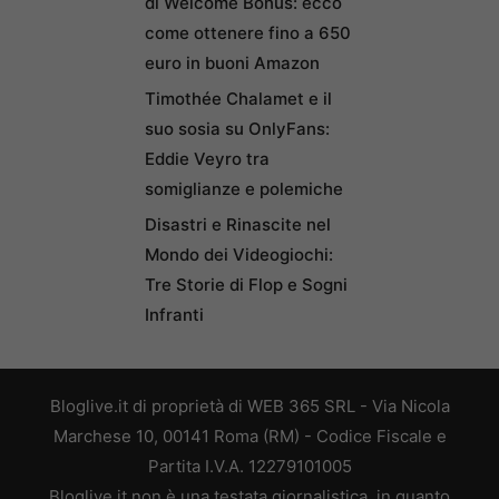
di Welcome Bonus: ecco
come ottenere fino a 650
euro in buoni Amazon
Timothée Chalamet e il
suo sosia su OnlyFans:
Eddie Veyro tra
somiglianze e polemiche
Disastri e Rinascite nel
Mondo dei Videogiochi:
Tre Storie di Flop e Sogni
Infranti
Bloglive.it di proprietà di WEB 365 SRL - Via Nicola
Marchese 10, 00141 Roma (RM) - Codice Fiscale e
Partita I.V.A. 12279101005
Bloglive.it non è una testata giornalistica, in quanto