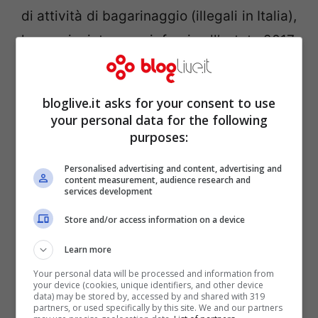
di attività di bagarinaggio (illegali in Italia),
ha cominciato a venir fuori nell’estate 2017,
in occasione del concerto che i
Coldplay
avrebbero dovuto tenere a San Siro il 3
bloglive.it asks for your consent to use
luglio.
your personal data for the following
purposes:
Personalised advertising and content, advertising and
content measurement, audience research and
services development
Store and/or access information on a device
Learn more
Your personal data will be processed and information from
your device (cookies, unique identifiers, and other device
data) may be stored by, accessed by and shared with 319
partners, or used specifically by this site. We and our partners