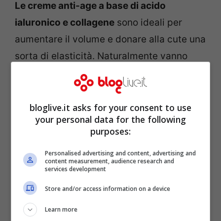
Le creme anti-age a base di acido
ialuronico e collagene
sono ideali per
aumentare il volume e donare alla cute una
sorta di elasticità. Naturalmente vanno
applicate tutti i giorni, mattino e sera dopo
un’accurata detersione.
bloglive.it asks for your consent to use
your personal data for the following
purposes:
Personalised advertising and content, advertising and
content measurement, audience research and
services development
Store and/or access information on a device
Learn more