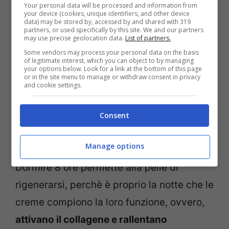
Your personal data will be processed and information from
your device (cookies, unique identifiers, and other device
data) may be stored by, accessed by and shared with 319
Il viso è il primo biglietto da visita e in
partners, or used specifically by this site. We and our partners
may use precise geolocation data.
List of partners.
quanto tale va curato in ogni minimo
Some vendors may process your personal data on the basis
of legitimate interest, which you can object to by managing
dettaglio. Anche il sonno non va
your options below. Look for a link at the bottom of this page
or in the site menu to manage or withdraw consent in privacy
trascurato. Per una pelle perfetta e sempre
and cookie settings.
in forma bisogna riposare almeno 8 ore a
Consent
notte in questo modo la cute apparirà
molto più rilassata e distesa.
Manage options
Dormire 8 ore permette alla pelle di
rigenerarsi, perchè è proprio la notte che le
creme compiono la loro funzione, ovvero,
attivano il collagene e rallentano