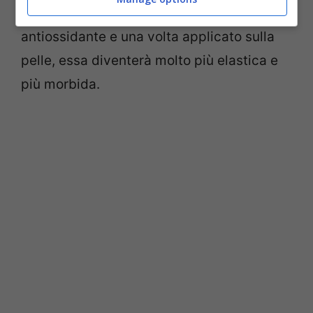
contrastare i segni del tempo.
Funge da
antiossidante e una volta applicato sulla
pelle, essa diventerà molto più elastica e
più morbida.