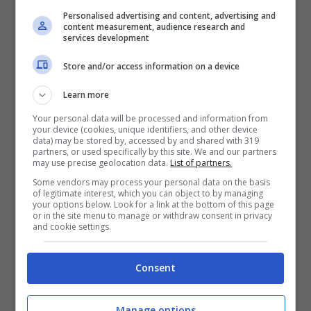
Personalised advertising and content, advertising and
content measurement, audience research and
services development
Per chi invece ha la pelle secca, è risaputo
che il miele, grazie alle sue proprietà
Store and/or access information on a device
nutrienti è ideale
per idratare la cute.
Per
Learn more
creare un rimedio naturale fai da te
Your personal data will be processed and information from
your device (cookies, unique identifiers, and other device
miscelare 2 cucchiai di miele, 1 cucchiaio
data) may be stored by, accessed by and shared with 319
partners, or used specifically by this site. We and our partners
di yogurt bianco e qualche goccia di olio
may use precise geolocation data.
List of partners.
Some vendors may process your personal data on the basis
essenziale a base di mandorle dolci.
of legitimate interest, which you can object to by managing
your options below. Look for a link at the bottom of this page
Lasciare agire la maschera per qualche
or in the site menu to manage or withdraw consent in privacy
and cookie settings.
minuto e come illustrato precedentemente
passare poi al risciacquo.
Consent
Ma il miele è anche un
ottimo alleato per
Manage options