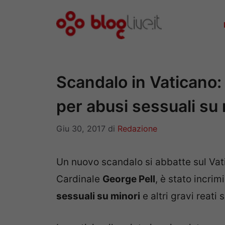
Vai
al
contenuto
Scandalo in Vaticano: 
per abusi sessuali su 
Giu 30, 2017
di
Redazione
Un nuovo scandalo si abbatte sul Vatic
Cardinale
George Pell
, è stato incrim
sessuali su minori
e altri gravi reati 