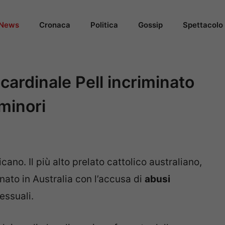
News
Cronaca
Politica
Gossip
Spettacolo
cardinale Pell incriminato
minori
ano. Il più alto prelato cattolico australiano,
inato in Australia con l’accusa di
abusi
sessuali.