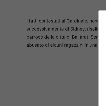
I fatti contestati al Cardinale, nonc
successivamente di Sidney, risalirebb
parroco della città di Ballarat. Sembr
abusato di alcuni ragazzini in una pis