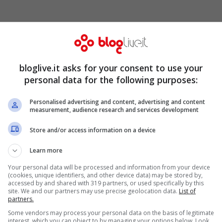
hé arcivescovo di Melbourne e
ero agli anni Settanta, quando Pell era un
bloglive.it asks for your consent to use your
a in sostanza che a quei tempi Pell abbia
personal data for the following purposes:
cina.
Personalised advertising and content, advertising and content
measurement, audience research and services development
Store and/or access information on a device
Learn more
Your personal data will be processed and information from your device
(cookies, unique identifiers, and other device data) may be stored by,
accessed by and shared with 319 partners, or used specifically by this
site. We and our partners may use precise geolocation data.
List of
partners.
Some vendors may process your personal data on the basis of legitimate
interest, which you can object to by managing your options below. Look