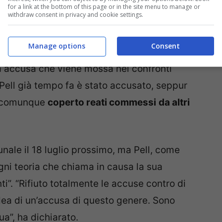
for a link at the bottom of this page or in the site menu to manage or
withdraw consent in privacy and cookie settings.
nunce di uomini che parlano di abusi subiti
Manage options
Consent
 cui loro erano ancora ragazzini di scuola
a accusa che viene mossa nei confronti
 Pell già tempo fa è stato accusato, seppur
er comunque
coperto reati commessi
da altri
unale il 18 luglio prossimo, ma Pell, come
ogni teoria che chiama in causa la sua
i”. “Rifiuto totalmente le accuse contro di
idea di un’accusa di questo genere. Sono
a”, ha dichiarato.