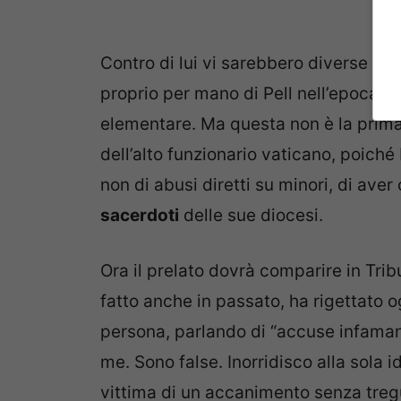
Contro di lui vi sarebbero diverse de
proprio per mano di Pell nell’epoca in
elementare. Ma questa non è la prim
dell’alto funzionario vaticano, poiché
non di abusi diretti su minori, di av
sacerdoti
delle sue diocesi.
Ora il prelato dovrà comparire in Trib
fatto anche in passato, ha rigettato 
persona, parlando di “accuse infamant
me. Sono false. Inorridisco alla sola 
vittima di un accanimento senza tregu