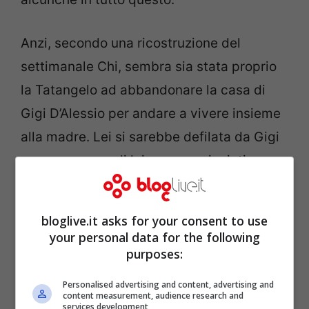
Anzi, secondo una ricostruzione del
settimanale Chi, sembra sia stata proprio
la Tatangelo ad abbandonare la casa di
Gigi D’Alessio per andare a vivere insieme
alla madre. Lei si sarebbe defilata da Gigi
non appena su di lui sono cominciati a
piovere
scandali di tipo economico
, tanto
è vero che, a ben ricordare, già diversi
bloglive.it asks for your consent to use
mesi fa si parlava dei guai finanziari e
your personal data for the following
purposes:
degli innumerevoli debiti del cantante
partneopeo.
Personalised advertising and content, advertising and
content measurement, audience research and
services development