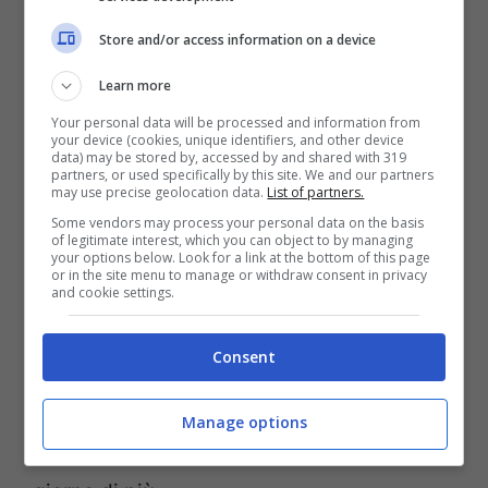
Store and/or access information on a device
Learn more
Your personal data will be processed and information from
your device (cookies, unique identifiers, and other device
data) may be stored by, accessed by and shared with 319
partners, or used specifically by this site. We and our partners
may use precise geolocation data.
List of partners.
Some vendors may process your personal data on the basis
of legitimate interest, which you can object to by managing
your options below. Look for a link at the bottom of this page
or in the site menu to manage or withdraw consent in privacy
and cookie settings.
C’è ancora una possibilità, seppur minima,
di vederli tornare assieme, anche perché
Consent
come dice il detto “non c’è limite alla
speranza”. La situazione però è altamente
Manage options
compromessa e lo strappo si allarga ogni