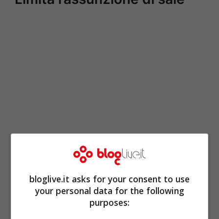
Il
sale
andrebbe consumato nelle quantità
minime indispensabili. I problemi infatti di
bloglive.it asks for your consent to use
salute che può causare sono numerosi e
your personal data for the following
purposes:
non trascurabili. Non dobbiamo