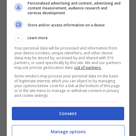
considerare come sale esclusivamente
Personalised advertising and content, advertising and
content measurement, audience research and
quello che utilizziamo durante la
cottura
services development
degli alimenti.
Questa spezia è nascosta in
Store and/or access information on a device
molti alimenti, specialmente quelli
Learn more
conservati che tanto ci piace consumare in
Your personal data will be processed and information from
estate per comodità. Stesso discorso vale
your device (cookies, unique identifiers, and other device
data) may be stored by, accessed by and shared with 319
partners, or used specifically by this site. We and our partners
per panini e pizzette, salumi etc. Perciò, se
may use precise geolocation data.
List of partners.
durante la vacanza dovremo cercare di
Some vendors may process your personal data on the basis
of legitimate interest, which you can object to by managing
ridurli, nel post-vacanza è assolutamente
your options below. Look for a link at the bottom of this page
or in the site menu to manage or withdraw consent in privacy
indispensabile tornare a
mangiare bene.
and cookie settings.
Prodotti freschi e non surgelati.
Consent
Tanta acqua e succhi
Manage options