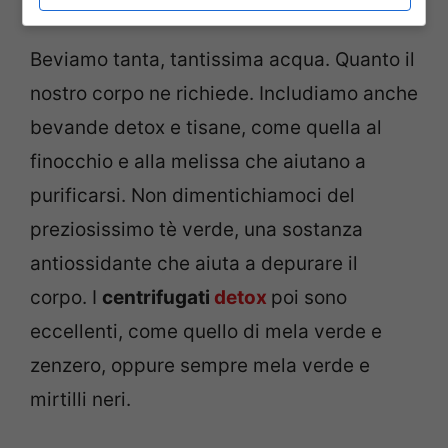
depurativi!
Beviamo tanta, tantissima acqua. Quanto il
nostro corpo ne richiede. Includiamo anche
bevande detox e tisane, come quella al
finocchio e alla melissa che aiutano a
purificarsi. Non dimentichiamoci del
preziosissimo tè verde, una sostanza
antiossidante che aiuta a depurare il
corpo. I
centrifugati
detox
poi sono
eccellenti, come quello di mela verde e
zenzero, oppure sempre mela verde e
mirtilli neri.