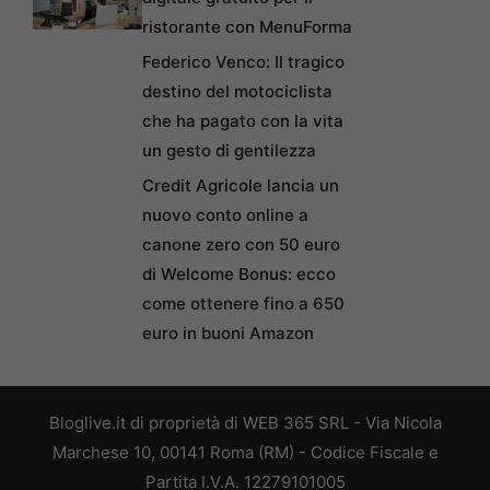
ristorante con MenuForma
Federico Venco: Il tragico
destino del motociclista
che ha pagato con la vita
un gesto di gentilezza
Credit Agricole lancia un
nuovo conto online a
canone zero con 50 euro
di Welcome Bonus: ecco
come ottenere fino a 650
euro in buoni Amazon
Bloglive.it di proprietà di WEB 365 SRL - Via Nicola
Marchese 10, 00141 Roma (RM) - Codice Fiscale e
Partita I.V.A. 12279101005