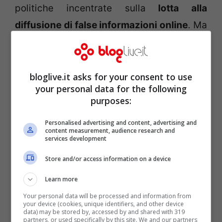
politiche incentrate sulla
lotta alla
diffusione di false informazioni online
. Ma
esattamente come si definisce ciò che è
considerato falso? Fino a dove può
spingersi un tale sforzo senza cancellare la
bloglive.it asks for your consent to use
your personal data for the following
libertà di parola, che la costituzione
purposes:
francese in questo caso garantisce?
Personalised advertising and content, advertising and
content measurement, audience research and
services development
Store and/or access information on a device
Learn more
Your personal data will be processed and information from
your device (cookies, unique identifiers, and other device
data) may be stored by, accessed by and shared with 319
partners, or used specifically by this site. We and our partners