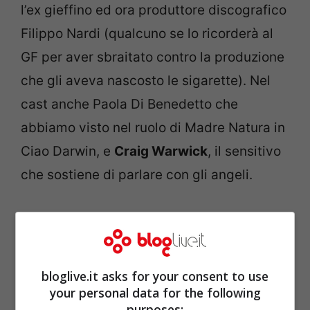
l’ex gieffino ed ora produttore discografico
Filippo Nardi (qualcuno se lo ricorderà al
GF per aver sbraitato contro la produzione
che gli aveva nascosto le sigarette). Nel
cast anche Paola Di Benedetto che
abbiamo visto nel ruolo di Madre Natura in
Ciao Darwin, e
Craig Warwick
, il sensitivo
che sostiene di parlare con gli angeli.
bloglive.it asks for your consent to use
your personal data for the following
purposes: