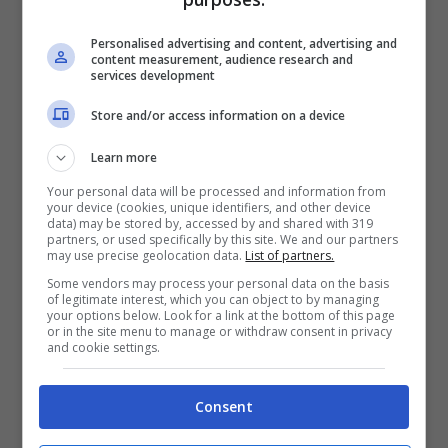
Personalised advertising and content, advertising and
content measurement, audience research and
services development
Store and/or access information on a device
Via libera poi ad Alessia Mancini, al
Learn more
pallanuotista Amaurys Perez, a Rosa
Your personal data will be processed and information from
Perrotta, Francesco Monte, Marco Ferri,
your device (cookies, unique identifiers, and other device
data) may be stored by, accessed by and shared with 319
Jonathan Kashanian,
Eva Henger
e Cecilia
partners, or used specifically by this site. We and our partners
may use precise geolocation data.
List of partners.
Capriotti. L’ultimo naufrago invece verrà
Some vendors may process your personal data on the basis
selezionato in una lista di “quasi famosi”,
of legitimate interest, which you can object to by managing
your options below. Look for a link at the bottom of this page
or in the site menu to manage or withdraw consent in privacy
vale a dire tra personalità che hanno preso
and cookie settings.
parte al format web “Saranno Isolani”: a
spuntarla sarà uno tra Franco, Deianira e
Consent
Valerio.