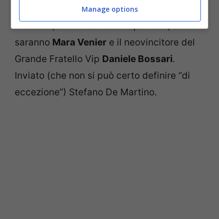
Manage options
In studio, a commentare le puntate, ci
saranno
Mara Venier
e il neovincitore del
Grande Fratello Vip
Daniele Bossari
.
Inviato (che non si può certo definire “di
eccezione”) Stefano De Martino.