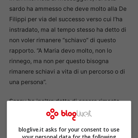
sardo ha ammesso che deve molto alla De
Filippi per via del successo verso cui l’ha
instradato, ma al tempo stesso ha detto di
non voler rimanere “schiavo” di questo
rapporto. “A Maria devo molto, non lo
rinnego, ma non per questo bisogna
rimanere schiavi a vita di un percorso o di
una persona”.
Scanu ha inoltre detto di essere rimasto
deluso quando, lo scorso anno, ha dovuto
affrontare
in perfetta solitudine
un periodo
bloglive.it asks for your consent to use
in cui il mondo della musica gli aveva
your personal data for the following