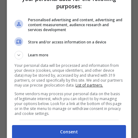
chiuso le porte in faccia. Ed è rimasto male
purposes:
anche per via del trattamento che Maria
Personalised advertising and content, advertising and
content measurement, audience research and
De Filippi gli ha riservato quando è venuta
services development
a sapere della presa di posizione di Valerio
Store and/or access information on a device
sul famoso caso Morgan.
Learn more
Your personal data will be processed and information from
your device (cookies, unique identifiers, and other device
data) may be stored by, accessed by and shared with 319
partners, or used specifically by this site. We and our partners
may use precise geolocation data.
List of partners.
Some vendors may process your personal data on the basis
of legitimate interest, which you can object to by managing
your options below. Look for a link at the bottom of this page
or in the site menu to manage or withdraw consent in privacy
and cookie settings.
Consent