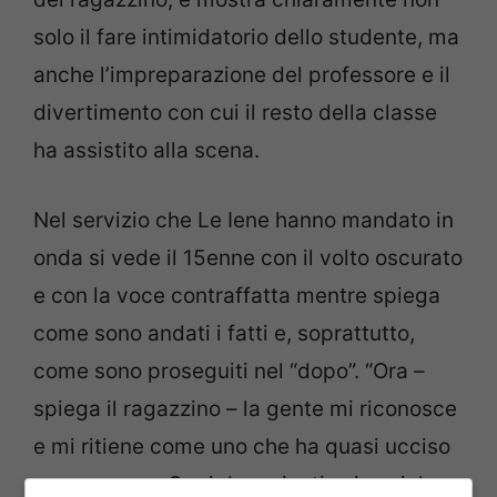
solo il fare intimidatorio dello studente, ma
anche l’impreparazione del professore e il
divertimento con cui il resto della classe
ha assistito alla scena.
Nel servizio che Le Iene hanno mandato in
onda si vede il 15enne con il volto oscurato
e con la voce contraffatta mentre spiega
come sono andati i fatti e, soprattutto,
come sono proseguiti nel “dopo”. “Ora –
spiega il ragazzino – la gente mi riconosce
e mi ritiene come uno che ha quasi ucciso
una persona. Ogni due minuti sui social