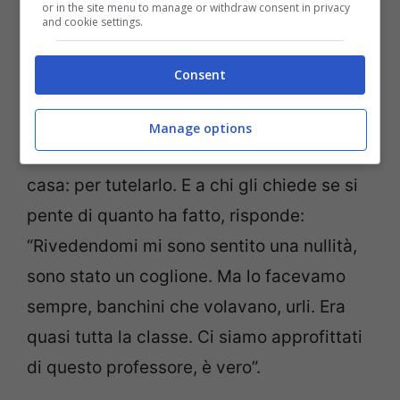
or in the site menu to manage or withdraw consent in privacy
and cookie settings.
C’è anche chi è riuscito a recuperare il
numero di telefono del ragazzino e
Consent
chiamandolo gli ha detto: “Pronto? Chi sei?
Ma te vuoi morire?”. Proprio per questo i
Manage options
genitori lo stanno tenendo quanto più in
casa: per tutelarlo. E a chi gli chiede se si
pente di quanto ha fatto, risponde:
“Rivedendomi mi sono sentito una nullità,
sono stato un coglione. Ma lo facevamo
sempre, banchini che volavano, urli. Era
quasi tutta la classe. Ci siamo approfittati
di questo professore, è vero”.