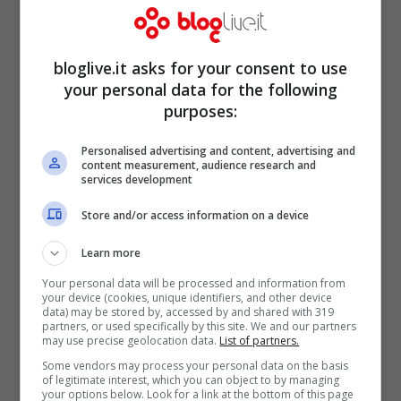
avevo uno che mi minacciava. E parlo di
minacce pesanti come ‘ti sfondo la testa’ o
bloglive.it asks for your consent to use
‘vieni a Lucca che ti si ammazza’.
your personal data for the following
purposes:
Addirittura c’è gente di 40 anni che mi
diceva queste cose”.
Personalised advertising and content, advertising and
content measurement, audience research and
services development
Store and/or access information on a device
Learn more
Your personal data will be processed and information from
your device (cookies, unique identifiers, and other device
data) may be stored by, accessed by and shared with 319
partners, or used specifically by this site. We and our partners
may use precise geolocation data.
List of partners.
Some vendors may process your personal data on the basis
of legitimate interest, which you can object to by managing
your options below. Look for a link at the bottom of this page