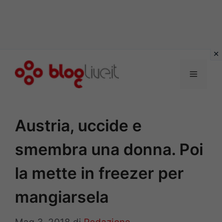
Vai
al
Menu
contenuto
Austria, uccide e
smembra una donna. Poi
la mette in freezer per
mangiarsela