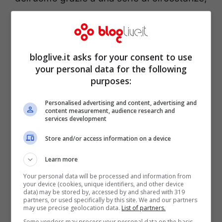
prima fra tutte il fatto che il corpo della
donna fosse stato trovato nelle acque del
lago di Neusiedl, zona in cui il 63enne ha
bloglive.it asks for your consent to use
una cabina e una piccola barca. Nei pressi
your personal data for the following
purposes:
dell’ormeggio i cani molecolari avevano
fiutato qualcosa, e le indagini successive
Personalised advertising and content, advertising and
content measurement, audience research and
avevano effettivamente appurato che la
services development
struttura e la barca avessero tracce dello
Store and/or access information on a device
stesso Dna rinvenuto nel corpo della
Learn more
donna trovato nel lago.
Your personal data will be processed and information from
your device (cookies, unique identifiers, and other device
data) may be stored by, accessed by and shared with 319
partners, or used specifically by this site. We and our partners
may use precise geolocation data.
List of partners.
Some vendors may process your personal data on the basis