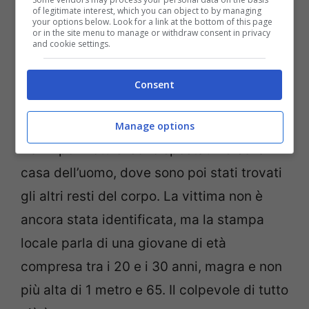
of legitimate interest, which you can object to by managing
your options below. Look for a link at the bottom of this page
or in the site menu to manage or withdraw consent in privacy
and cookie settings.
Consent
Manage options
Da lì i poliziotti si sono spostati verso la
casa dell’uomo, dove sono poi stati trovati
gli altri resti del corpo. La vittima non è
ancora stata identificata, ma la stampa
locale parla di una giovane di età
compresa tra i 20 e i 30 anni, magra e non
più alta di 1 metro e 65. Il colpevole di tutto