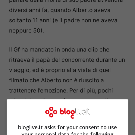
diversi anni fa, quando Alberto aveva
soltanto 11 anni (e il padre non ne aveva
neppure 50).
Il Gf ha mandato in onda una clip che
ritraeva il papà del concorrente durante un
viaggio, ed è proprio alla vista di quel
filmato che Alberto non è riuscito a
trattenere l’emozione. Per di più, pochi
minuti dopo è stata fatta entrare nella casa
la mamma, che ha contribuito a rendere il
momento ancora più tenero.
bloglive.it asks for your consent to use
your personal data for the following