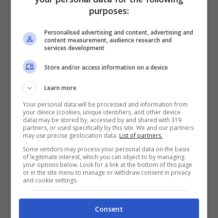
purposes:
Personalised advertising and content, advertising and
content measurement, audience research and
services development
Store and/or access information on a device
Learn more
Your personal data will be processed and information from
your device (cookies, unique identifiers, and other device
data) may be stored by, accessed by and shared with 319
partners, or used specifically by this site. We and our partners
may use precise geolocation data.
List of partners.
L’incognita vera alla possibilità che Alberto
Some vendors may process your personal data on the basis
Mezzetti possa riuscire a conquistare la
of legitimate interest, which you can object to by managing
your options below. Look for a link at the bottom of this page
vittoria si chiama
Matteo Gentili
: in fondo il
or in the site menu to manage or withdraw consent in privacy
and cookie settings.
calciatore è riuscito a vincere il televoto
per la conquista di un posto in finale
Consent