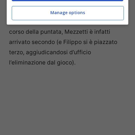
contro Alberto e Filippo, risultando di fatto
il più votato dagli italiani. In questo
Manage options
televoto flash che è stato lanciato nel
corso della puntata, Mezzetti è infatti
arrivato secondo (e Filippo si è piazzato
terzo, aggiudicandosi d’ufficio
l’eliminazione dal gioco).