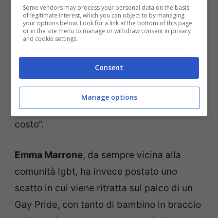
arcobaleno, e lo dice professandosi buon
Some vendors may process your personal data on the basis
of legitimate interest, which you can object to by managing
your options below. Look for a link at the bottom of this page
cristiano. Ma davvero credete che a Dio
or in the site menu to manage or withdraw consent in privacy
and cookie settings.
interessi come raggiungete l’orgasmo? A
Lui non importa neppure cosa ci rende
Consent
felici, ma se siamo felici o meno. Pensate
ad essere persone felici, di questo c’è
Manage options
bisogno. Di persone felici. A qualsiasi
costo”.
Emma Marrone
, da sempre vicina alla
comunità lgbt, ha invece postato uno
scatto in cui viene ritratta sul palco di un
Gay Pride, con tanto di bambino in braccio