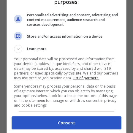
purposes:
Personalised advertising and content, advertising and
content measurement, audience research and
Non si sa come finirà questa storia: quel
services development
che si sa è che la Rodriguez, dopo essere
Store and/or access information on a device
stata prelevata dall’albergo in cui
Learn more
alloggiava a Capri, ha presentato i
Your personal data will be processed and information from
documenti che le sono stati chiesti e lo ha
your device (cookies, unique identifiers, and other device
data) may be stored by, accessed by and shared with 319
fatto nelle 48 ore di tempo concesse dalla
partners, or used specifically by this site. We and our partners
may use precise geolocation data.
List of partners.
Questura proprio per la presentazione
Some vendors may process your personal data on the basis
of legitimate interest, which you can object to by managing
della pratica (lunedì 11 giugno Cecilia si
your options below. Look for a link at the bottom of this page
or in the site menu to manage or withdraw consent in privacy
sarebbe recata al comando della Polizia di
and cookie settings.
Stato di Milano, dove ha appunto rilasciato
Consent
i documenti che le erano stati richiesti).