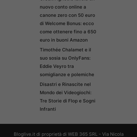
nuovo conto online a
canone zero con 50 euro
di Welcome Bonus: ecco
come ottenere fino a 650
euro in buoni Amazon
Timothée Chalamet e il
suo sosia su OnlyFans:
Eddie Veyro tra
somiglianze e polemiche
Disastri e Rinascite nel
Mondo dei Videogiochi:
Tre Storie di Flop e Sogni
Infranti
Bloglive.it di proprietà di WEB 365 SRL - Via Nicola