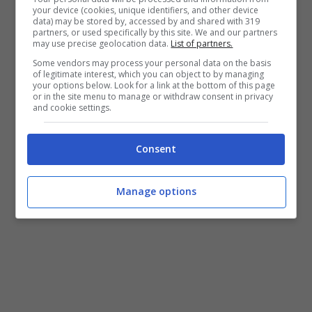
your device (cookies, unique identifiers, and other device
La sua richiesta, quindi, è che la Rai si
data) may be stored by, accessed by and shared with 319
partners, or used specifically by this site. We and our partners
may use precise geolocation data.
List of partners.
faccia
promotrice di
un ambiente sereno e
Some vendors may process your personal data on the basis
aperto
: Luxuria, a parte questo, non ha
of legitimate interest, which you can object to by managing
your options below. Look for a link at the bottom of this page
chiesto altro; tanto meno ha chiesto il
or in the site menu to manage or withdraw consent in privacy
and cookie settings.
licenziamento della dipendente, che non
ritiene essere la misura più giusta.
Consent
Manage options