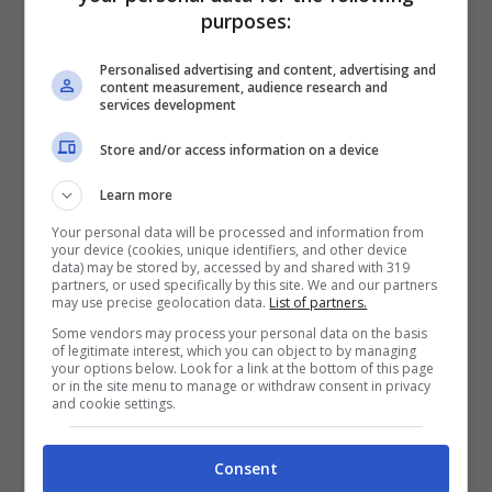
purposes:
Personalised advertising and content, advertising and
Il fortunato è
James Coyle
, steward di 56
content measurement, audience research and
services development
anni che Ivar ha conosciuto in Svizzera 18
Store and/or access information on a device
anni fa. I due si sposeranno nella cappella
privata racchiusa nella tenuta che il Lord
Learn more
ha nel Devon. Si tratta di un evento
Your personal data will be processed and information from
your device (cookies, unique identifiers, and other device
data) may be stored by, accessed by and shared with 319
indubbiamente storico, tanto più a margine
partners, or used specifically by this site. We and our partners
may use precise geolocation data.
List of partners.
della rottura di ogni protocollo che la
Some vendors may process your personal data on the basis
famiglia ha già fatto accogliendo in casa la
of legitimate interest, which you can object to by managing
your options below. Look for a link at the bottom of this page
borghese Kate Middleton, sposata con il
or in the site menu to manage or withdraw consent in privacy
and cookie settings.
principe William, e l’attrice Megan, ora
moglie del principe Harry.
Consent