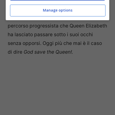
Il
matrimonio gay
interno alla famiglia
Manage options
reale inglese va quindi a completare un
percorso progressista che Queen Elizabeth
ha lasciato passare sotto i suoi occhi
senza opporsi. Oggi più che mai è il caso
di dire
God save the Queen!.