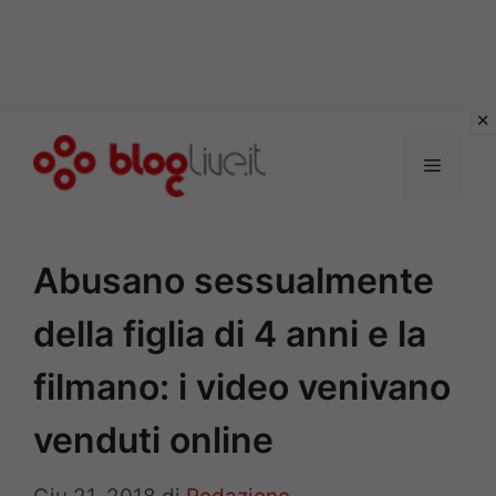
Vai
al
Menu
contenuto
Abusano sessualmente
della figlia di 4 anni e la
filmano: i video venivano
venduti online