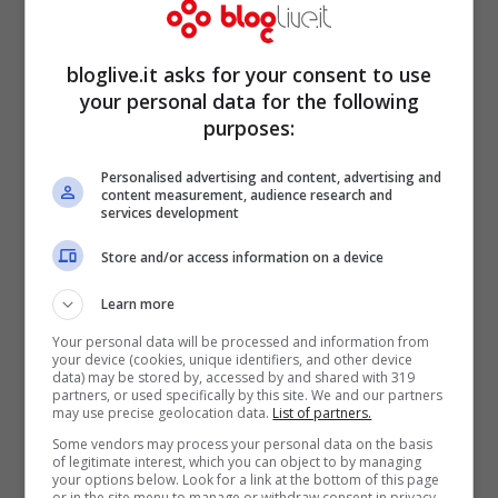
bloglive.it asks for your consent to use
your personal data for the following
purposes:
Personalised advertising and content, advertising and
content measurement, audience research and
services development
Store and/or access information on a device
Nella casa degli arrestati infatti sono stati
Learn more
rinvenuti parecchi filmati compromettenti,
Your personal data will be processed and information from
your device (cookies, unique identifiers, and other device
ma anche foto e giocattoli sessuali. E
data) may be stored by, accessed by and shared with 319
partners, or used specifically by this site. We and our partners
proprio dal materiale trovato è venuto fuori
may use precise geolocation data.
List of partners.
un altro dettaglio, e cioè che la figlia non
Some vendors may process your personal data on the basis
of legitimate interest, which you can object to by managing
sarebbe stata l’unica vittima di questo
your options below. Look for a link at the bottom of this page
or in the site menu to manage or withdraw consent in privacy