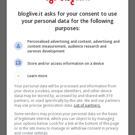
legge nella rubrica Pillole di Gossip del
bloglive.it asks for your consent to use
settimanale Oggi. Sembra inoltre che “la
your personal data for the following
modella e l’ex gieffino stiano architettando
purposes:
un ritorno sul piccolo schermo in grande
Personalised advertising and content, advertising and
content measurement, audience research and
stile. Che li rivedremo forse in qualche
services development
programma estivo?”.
Store and/or access information on a device
Learn more
Your personal data will be processed and information from
your device (cookies, unique identifiers, and other device
data) may be stored by, accessed by and shared with 319
partners, or used specifically by this site. We and our partners
may use precise geolocation data.
List of partners.
Some vendors may process your personal data on the basis
of legitimate interest, which you can object to by managing
your options below. Look for a link at the bottom of this page
or in the site menu to manage or withdraw consent in privacy
and cookie settings.