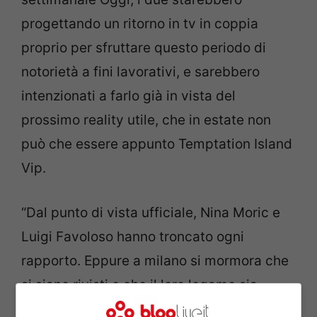
progettando un ritorno in tv in coppia
proprio per sfruttare questo periodo di
notorietà a fini lavorativi, e sarebbero
intenzionati a farlo già in vista del
prossimo reality utile, che in estate non
può che essere appunto Temptation Island
Vip.
“Dal punto di vista ufficiale, Nina Moric e
Luigi Favoloso hanno troncato ogni
rapporto. Eppure a milano si mormora che
si siano rivisti e che il loro legame sia
tornato ad esser forte come una volta”, si