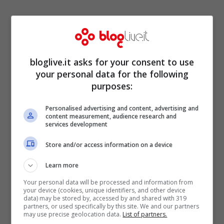
bloglive.it asks for your consent to use
your personal data for the following
purposes:
La presenza delle sorelle Provvedi
Personalised advertising and content, advertising and
content measurement, audience research and
potrebbe in qualche modo coinvolgere nel
services development
reality lo stesso
Fabrizio Corona
, che
Store and/or access information on a device
reduce dall’uscita dal carcere sembra stia
Learn more
proprio provando a risalire nuovamente la
Your personal data will be processed and information from
china, facendo parlare di sé e
your device (cookies, unique identifiers, and other device
data) may be stored by, accessed by and shared with 319
partners, or used specifically by this site. We and our partners
presenziando in diversi salotti televisivi. Il
may use precise geolocation data.
List of partners.