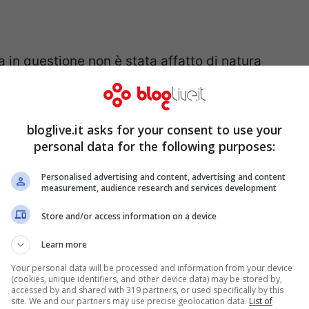
 in questione non è stata affatto di natura
 dalla legge costituzionale n.1 del 16 gennaio
nte delle garanzie e delle immunità previste
bloglive.it asks for your consent to use your
legiale debba giudicare le condotte poste in
personal data for the following purposes:
elle loro funzioni, uno dei quali appartenente
Personalised advertising and content, advertising and content
measurement, audience research and services development
Store and/or access information on a device
Learn more
Your personal data will be processed and information from your device
(cookies, unique identifiers, and other device data) may be stored by,
accessed by and shared with 319 partners, or used specifically by this
site. We and our partners may use precise geolocation data.
List of