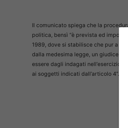
Il comunicato spiega che la procedura
politica, bensì “è prevista ed imposta
1989, dove si stabilisce che pur a fro
dalla medesima legge, un giudice col
essere dagli indagati nell’esercizio d
ai soggetti indicati dall’articolo 4”.