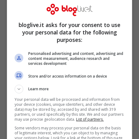
bloglive.it asks for your consent to use
your personal data for the following
purposes:
Personalised advertising and content, advertising and
content measurement, audience research and
services development
Store and/or access information on a device
I fan di Ferro però non ci stanno, e infatti
Learn more
sotto il post incriminato si leggono frasi del
Your personal data will be processed and information from
tipo: “Questa se la poteva pure
your device (cookies, unique identifiers, and other device
data) may be stored by, accessed by and shared with 319
risparmiare”, “Secondo me hanno
partners, or used specifically by this site. We and our partners
may use precise geolocation data.
List of partners.
hackerato il profilo di Tiziano”, “Ma chi è
Some vendors may process your personal data on the basis
sta Belen rispetto a te?”; e poi ancora: “Ma
of legitimate interest, which you can object to by managing
your options below. Look for a link at the bottom of this page