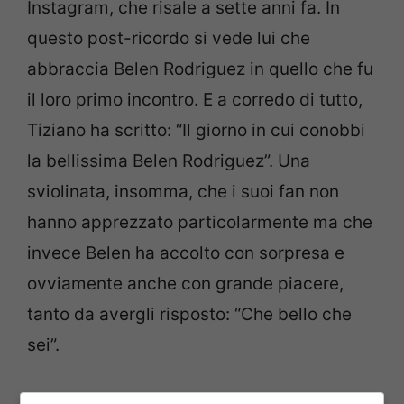
Instagram, che risale a sette anni fa. In
questo post-ricordo si vede lui che
abbraccia Belen Rodriguez in quello che fu
il loro primo incontro. E a corredo di tutto,
Tiziano ha scritto: “Il giorno in cui conobbi
la bellissima Belen Rodriguez”. Una
sviolinata, insomma, che i suoi fan non
hanno apprezzato particolarmente ma che
invece Belen ha accolto con sorpresa e
ovviamente anche con grande piacere,
tanto da avergli risposto: “Che bello che
sei”.