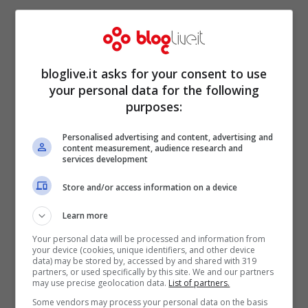
bloglive.it asks for your consent to use
your personal data for the following
purposes:
Personalised advertising and content, advertising and
content measurement, audience research and
services development
Store and/or access information on a device
A tal proposito, il settimanale
Oggi
riporta
Learn more
un’indiscrezione legata proprio ai
Your personal data will be processed and information from
your device (cookies, unique identifiers, and other device
data) may be stored by, accessed by and shared with 319
guadagni che Giulia De Lellis riuscirebbe a
partners, or used specifically by this site. We and our partners
may use precise geolocation data.
List of partners.
fare tramite Instagram, e stando a quanto
Some vendors may process your personal data on the basis