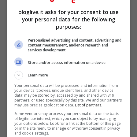
bloglive.it asks for your consent to use
your personal data for the following
purposes:
Personalised advertising and content, advertising and
content measurement, audience research and
services development
Store and/or access information on a device
Ebbene, le bambine di 7-8 anni
sceglievano a larga maggioranza i piatti
Learn more
con prodotti separati e distinti, mentre i
Your personal data will be processed and information from
your device (cookies, unique identifiers, and other device
data) may be stored by, accessed by and shared with 319
maschietti non mostravano una preferenza
partners, or used specifically by this site. We and our partners
may use precise geolocation data.
List of partners.
specifica in questo senso. I bambini di 12-
Some vendors may process your personal data on the basis
14 anni, invece, dimostravano di preferire
of legitimate interest, which you can object to by managing
your options below. Look for a link at the bottom of this page
la variante con i cibi mescolati.
or in the site menu to manage or withdraw consent in privacy
and cookie settings.