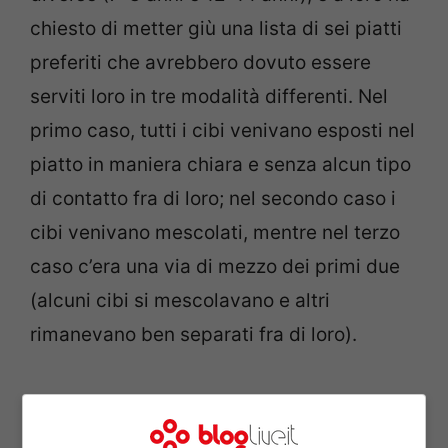
chiesto di metter giù una lista di sei piatti
preferiti che avrebbero dovuto essere
serviti loro in tre modalità differenti. Nel
primo caso, tutti i cibi venivano esposti nel
piatto in maniera chiara e senza alcun tipo
di contatto fra di loro; nel secondo caso i
cibi venivano mescolati, mentre nel terzo
caso c’era una via di mezzo dei primi due
(alcuni cibi si mescolavano e altri
rimanevano ben separati fra di loro).