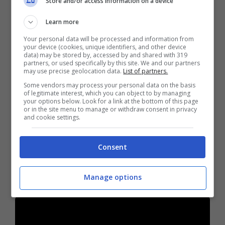
Store and/or access information on a device
Learn more
Ora però basta: la scelta di non avere più
Your personal data will be processed and information from
your device (cookies, unique identifiers, and other device
figli dopo la nascita di Bonnie sembra
data) may be stored by, accessed by and shared with 319
partners, or used specifically by this site. We and our partners
essere definitiva, anche perché Sue ha
may use precise geolocation data.
List of partners.
Some vendors may process your personal data on the basis
trascorso
più di 800 settimane della sua
of legitimate interest, which you can object to by managing
your options below. Look for a link at the bottom of this page
vita in gravidanza
ed ora vorrebbe
or in the site menu to manage or withdraw consent in privacy
and cookie settings.
“rilassarsi” un po’. “Questa cosa – ha
aggiunto – prima o poi deve finire. I vestiti
Consent
premaman finiranno nel cestino. Non mi
mancherà affatto di essere incinta”.
Manage options