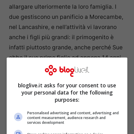
allargare ulteriormente la loro famiglia. I
due gestiscono un panificio a Morecambe,
nel Lancashire, e nell’attività vi lavorano
anche i figli più grandi: il primogenito è
infatti piuttosto grande, anche perché Sue
ebbe il suo primo figlio ad appena 14 anni.
bloglive.it asks for your consent to use
your personal data for the following
purposes:
Personalised advertising and content, advertising and
content measurement, audience research and
services development