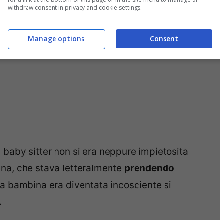
withdraw consent in privacy and cookie settings.
Manage options
Consent
 baby sitter non si era neppure impietosita
bina, che stava letteralmente
prendendo
la bambina era diventata incosciente si
.