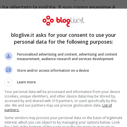
 allertato la polizia. Il suo corpo esanime è
ppo è morta
pochi istanti dopo essere
 sono state rinvenute numerose ferite ed è a
bloglive.it asks for your consent to use your
i sulla baby sitter, ritenuta a questo punto
personal data for the following purposes:
, lesioni e omissione di soccorso. Dal
Personalised advertising and content, advertising and content
 Shamonica potrebbe presto arrivare anche
measurement, audience research and services development
 di omicidio.
Store and/or access information on a device
Learn more
 dopo essere finita nel libro degli indagati,
Your personal data will be processed and information from your device
azza ha confessato di aver picchiato la
(cookies, unique identifiers, and other device data) may be stored by,
accessed by and shared with 319 partners, or used specifically by this
ggetti, tra cui una cinghia, perché non
site. We and our partners may use precise geolocation data.
List of
partners.
 l’avrebbe denudata completamente e cosparso
Some vendors may process your personal data on the basis of legitimate
cui avrebbe poi dato fuoco.
interest, which you can object to by managing your options below. Look
for a link at the bottom of this page or in the site menu to manage or