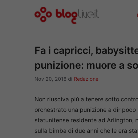
Vai
al
contenuto
Fa i capricci, babysitt
punizione: muore a sol
Nov 20, 2018
di
Redazione
Non riusciva più a tenere sotto contr
orchestrato una punizione a dir poco 
statunitense residente ad Arlington, n
sulla bimba di due anni che le era st