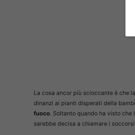
La cosa ancor più scioccante è che la
dinanzi ai pianti disperati della bam
fuoco
. Soltanto quando ha visto che 
sarebbe decisa a chiamare i soccorsi