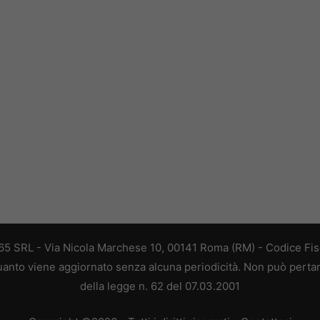
 365 SRL - Via Nicola Marchese 10, 00141 Roma (RM) - Codice Fisc
 quanto viene aggiornato senza alcuna periodicità. Non può perta
della legge n. 62 del 07.03.2001