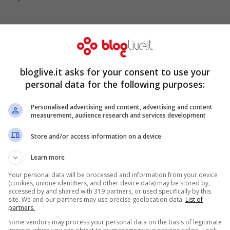
definitiva soltanto nei prossimi giorni, dopo
gomenti esposti dalla Procura durante
bloglive.it asks for your consent to use your
sussiste un elemento che non aiuterà di certo
personal data for the following purposes:
itata, peraltro particolarmente rissosa,
Personalised advertising and content, advertising and content
lo Vip
. Secondo
TgCom 24
, durante
measurement, audience research and services development
 diverse condizioni, a partire dalle regole di
Store and/or access information on a device
per gli orari di permesso fino agli
Learn more
Your personal data will be processed and information from your device
(cookies, unique identifiers, and other device data) may be stored by,
accessed by and shared with 319 partners, or used specifically by this
site. We and our partners may use precise geolocation data.
List of
partners.
Some vendors may process your personal data on the basis of legitimate