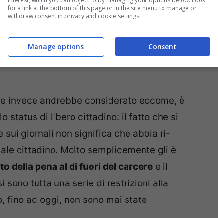
interest, which you can object to by managing your options below. Look
for a link at the bottom of this page or in the site menu to manage or
withdraw consent in privacy and cookie settings.
Manage options
Consent
he invece andrebbe considerato eccome, è
 status di libero cittadino: il fatto che si
 sui giornali non significa che abbia ri-
normale cittadino. Molto semplicemente gli è
o della pena al di fuori del carcere
e il
sono tutta una serie di restrizioni alla
ò, fino ad oggi, non sono mai state