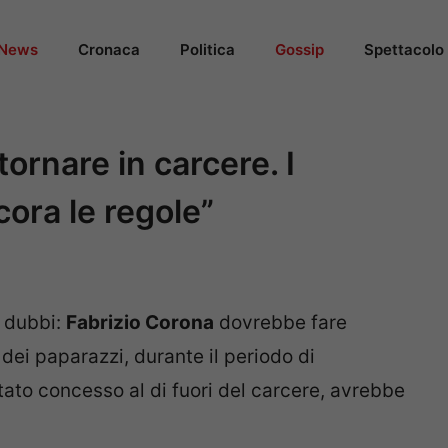
News
Cronaca
Politica
Gossip
Spettacolo
ornare in carcere. I
cora le regole”
a dubbi:
Fabrizio Corona
dovrebbe fare
re dei paparazzi, durante il periodo di
tato concesso al di fuori del carcere, avrebbe