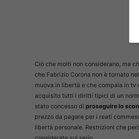
Ciò che molti non considerano, ma c
che Fabrizio Corona non è tornato nello
muova in libertà e che compaia in tv e
acquisito tutti i diritti tipici di un 
stato concesso di
proseguire lo scont
prezzo da pagare per i reati commessi 
libertà personale. Restrizioni che per
considerate sul serio.