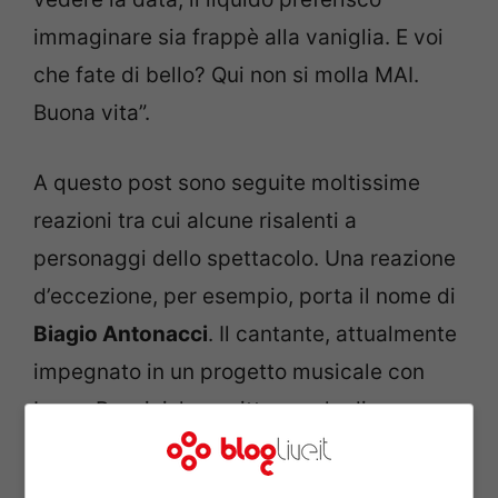
immaginare sia frappè alla vaniglia. E voi
che fate di bello? Qui non si molla MAI.
Buona vita”.
A questo post sono seguite moltissime
reazioni tra cui alcune risalenti a
personaggi dello spettacolo. Una reazione
d’eccezione, per esempio, porta il nome di
Biagio Antonacci
. Il cantante, attualmente
impegnato in un progetto musicale con
Laura Pausini, ha scritto parole di
incoraggiamento nei confronti della Toffa:
“Mai… si molla!”. Al che la conduttrice de