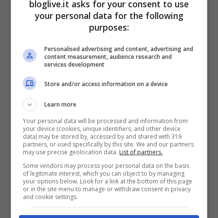
bloglive.it asks for your consent to use
Le Iene ha risposto: “Mai, amico mio”.
your personal data for the following
purposes:
Personalised advertising and content, advertising and
content measurement, audience research and
services development
Store and/or access information on a device
Learn more
Your personal data will be processed and information from
your device (cookies, unique identifiers, and other device
data) may be stored by, accessed by and shared with 319
partners, or used specifically by this site. We and our partners
may use precise geolocation data.
List of partners.
Some vendors may process your personal data on the basis
L’atteggiamento di Nadia nei confronti
of legitimate interest, which you can object to by managing
your options below. Look for a link at the bottom of this page
della malattia è sempre stato piuttosto
or in the site menu to manage or withdraw consent in privacy
and cookie settings.
propositivo, anche se certamente non