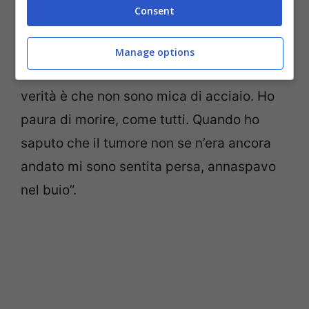
sono mancati momenti in cui sono prevalsi
Consent
la malinconia, la paura, il terrore di non
farcela. “La gente – aveva detto tempo fa –
Manage options
crede che io sia Wonder Woman, ma la
verità è che non sono mica di acciaio. Ho
paura di morire, come tutti. Quando ho
saputo che il tumore non se n’era ancora
andato mi sono sentita persa, annaspavo
nel buio”.