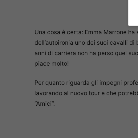
Una cosa è certa: Emma Marrone ha se
dell’autoironia uno dei suoi cavalli d
anni di carriera non ha perso quel suo 
piace molto!
Per quanto riguarda gli impegni prof
lavorando al nuovo tour e che potrebb
“Amici”.