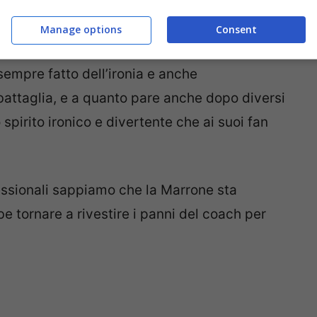
Manage options
Consent
mpre fatto dell’ironia e anche
i battaglia, e a quanto pare anche dopo diversi
spirito ironico e divertente che ai suoi fan
essionali sappiamo che la Marrone sta
e tornare a rivestire i panni del coach per