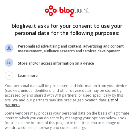
bloglive.it asks for your consent to use your
personal data for the following purposes:
uta come una sorta di chiamata alle armi che
ori, mentre altri sono convinti del fatto che
Personalised advertising and content, advertising and content
measurement, audience research and services development
he questo post di Emma sia stato quindi un
Store and/or access information on a device
Learn more
Your personal data will be processed and information from your device
(cookies, unique identifiers, and other device data) may be stored by,
accessed by and shared with 319 partners, or used specifically by this
site. We and our partners may use precise geolocation data.
List of
partners.
Some vendors may process your personal data on the basis of legitimate
interest, which you can object to by managing your options below. Look
for a link at the bottom of this page or in the site menu to manage or
withdraw consent in privacy and cookie settings.