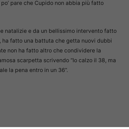
 po’ pare che Cupido non abbia più fatto
e natalizie e da un bellissimo intervento fatto
, ha fatto una battuta che getta nuovi dubbi
te non ha fatto altro che condividere la
amosa scarpetta scrivendo “Io calzo il 38, ma
ale la pena entro in un 36”.