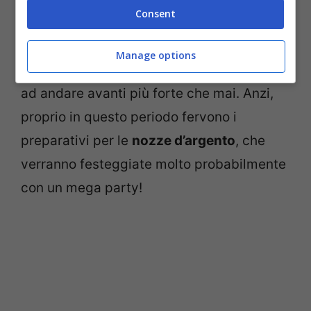
Consent
Manage options
Al di là dei dubbi, il matrimonio continua
ad andare avanti più forte che mai. Anzi,
proprio in questo periodo fervono i
preparativi per le
nozze d’argento
, che
verranno festeggiate molto probabilmente
con un mega party!