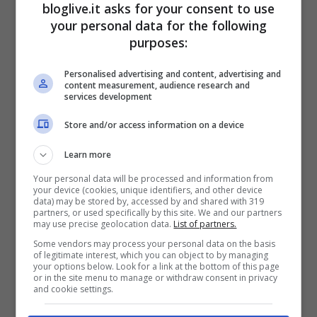
bloglive.it asks for your consent to use
cellulare di mio marito”. E semmai un
your personal data for the following
giorno dovesse scoprire un
tradimento
, da
purposes:
donne forte e orgogliosa qual è reagirebbe
Personalised advertising and content, advertising and
in maniera composta: “Se dovessi scoprire
content measurement, audience research and
services development
un tradimento, da parte mia ci sarebbero
Store and/or access information on a device
zero sensi di colpa. Penserei solo che lui è
uno stronzo”.
Learn more
Your personal data will be processed and information from
your device (cookies, unique identifiers, and other device
data) may be stored by, accessed by and shared with 319
partners, or used specifically by this site. We and our partners
may use precise geolocation data.
List of partners.
Some vendors may process your personal data on the basis
of legitimate interest, which you can object to by managing
your options below. Look for a link at the bottom of this page
or in the site menu to manage or withdraw consent in privacy
and cookie settings.