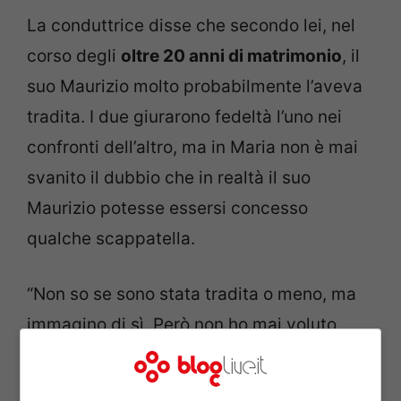
La conduttrice disse che secondo lei, nel
corso degli
oltre 20 anni di matrimonio
, il
suo Maurizio molto probabilmente l’aveva
tradita. I due giurarono fedeltà l’uno nei
confronti dell’altro, ma in Maria non è mai
svanito il dubbio che in realtà il suo
Maurizio potesse essersi concesso
qualche scappatella.
“Non so se sono stata tradita o meno, ma
immagino di sì. Però non ho mai voluto
andare a fondo. Non sono mai andata alla
ricerca di prove, né ho provato a spiare il