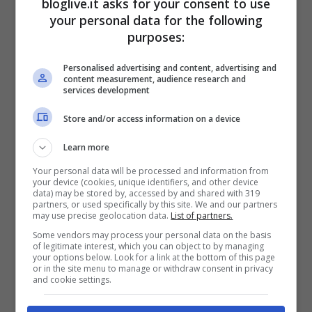
bloglive.it asks for your consent to use
your personal data for the following
purposes:
Molti fan si sono quindi incuriositi, perché
Personalised advertising and content, advertising and
chi è un grande appassionato di C’é Posta
content measurement, audience research and
services development
per Te effettivamente freme dalla curiosità
Store and/or access information on a device
di scoprire cosa ci sia di mezzo e perché
mai siano volate parole tanto pesanti!
Learn more
Your personal data will be processed and information from
your device (cookies, unique identifiers, and other device
Ad ogni modo, nella puntata di domani non
data) may be stored by, accessed by and shared with 319
partners, or used specifically by this site. We and our partners
ci saranno solo storie interessanti da
may use precise geolocation data.
List of partners.
Some vendors may process your personal data on the basis
raccontare, ma anche diversi super ospiti
of legitimate interest, which you can object to by managing
your options below. Look for a link at the bottom of this page
da ritrovare. La prima puntata per esempio
or in the site menu to manage or withdraw consent in privacy
and cookie settings.
ospiterà
Ricky Martin
, cantante famoso in
tutto il mondo non solo per via della sua