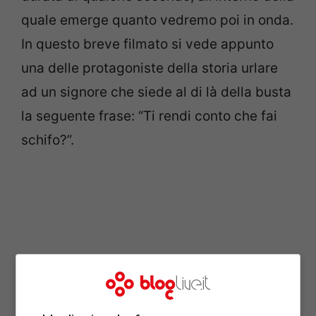
quale emerge quanto vedremo poi in onda.
In questo breve filmato si vede appunto
una delle protagoniste della storia urlare
ad un signore che siede al di là della busta
la seguente frase: “Ti rendi conto che fai
schifo?”.