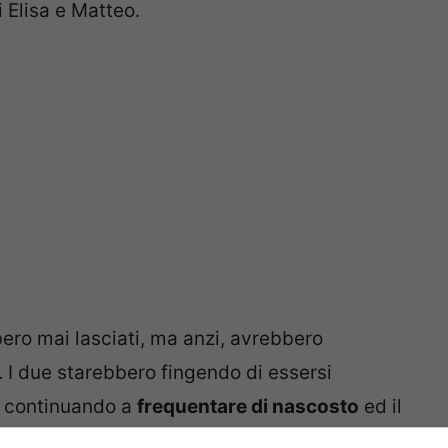
i Elisa e Matteo.
ero mai lasciati, ma anzi, avrebbero
. I due starebbero fingendo di essersi
ro continuando a
frequentare di nascosto
ed il
o che mai. Ad infondere qualche dubbio sul