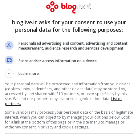
ieme, qualche tempo fa, era stato pure il
 ammesso di aver visto la sua cliente
bloglive.it asks for your consent to use your
iù di una occasione.
personal data for the following purposes:
Personalised advertising and content, advertising and content
 messo in piedi questa messa in scena? I
measurement, audience research and services development
 la ragione numero uno sarebbe proprio
Store and/or access information on a device
riflettori, di tenersi a debita distanza dal
Learn more
Your personal data will be processed and information from your device
(cookies, unique identifiers, and other device data) may be stored by,
accessed by and shared with 319 partners, or used specifically by this
site. We and our partners may use precise geolocation data.
List of
partners.
Some vendors may process your personal data on the basis of legitimate
interest, which you can object to by managing your options below. Look
for a link at the bottom of this page or in the site menu to manage or
withdraw consent in privacy and cookie settings.