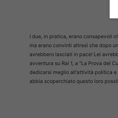
I due, in pratica, erano consapevoli 
ma erano convinti altresì che dopo un 
avrebbero lasciati in pace! Lei avre
avventura su Rai 1, a “La Prova del 
dedicarsi meglio all’attività politica 
abbia scoperchiato questo loro possi