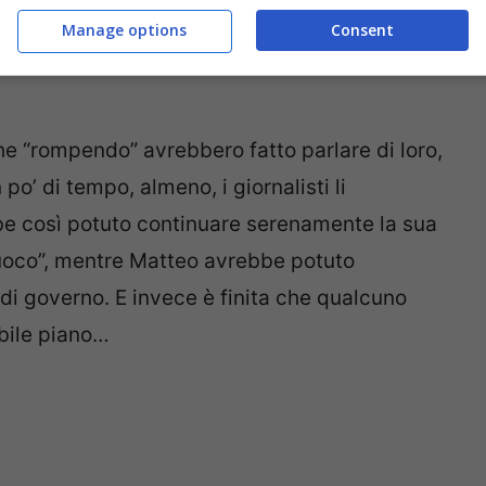
Manage options
Consent
che “rompendo” avrebbero fatto parlare di loro,
po’ di tempo, almeno, i giornalisti li
bbe così potuto continuare serenamente la sua
Cuoco”, mentre Matteo avrebbe potuto
e di governo. E invece è finita che qualcuno
bile piano…