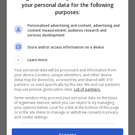
your personal data for the following
purposes:
Personalised advertising and content, advertising and
content measurement, audience research and
A corredo della foto, la Moroni ha scritto:
services development
“Che bella cenetta ieri sera con Antonella
Store and/or access information on a device
mia, Zacky e Monichetta! Siamo proprio
Learn more
una vera famiglia! Come ci vogliamo bene!
Your personal data will be processed and information from
Sempre”. Monica e Fabrizio, dal canto loro,
your device (cookies, unique identifiers, and other device
data) may be stored by, accessed by and shared with 319
hanno risposto con altrettanta tenerezza
partners, or used specifically by this site. We and our partners
may use precise geolocation data.
List of partners.
mista a malinconia, quasi a voler far
Some vendors may process your personal data on the basis
of legitimate interest, which you can object to by managing
credere che quel legame che li tiene tutti
your options below. Look for a link at the bottom of this page
or in the site menu to manage or withdraw consent in privacy
uniti non conoscerà mai crisi.
and cookie settings.
Insomma, la foto ed i commenti in
Consent