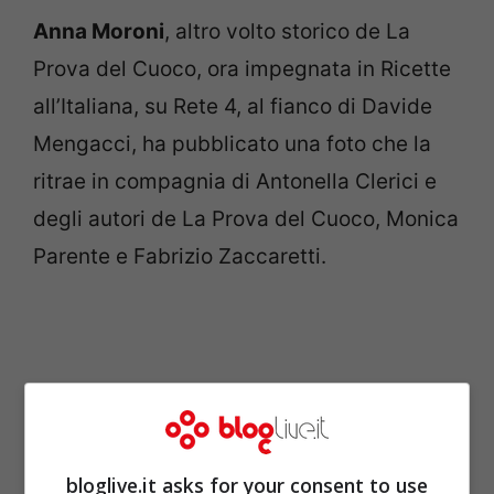
Anna Moroni
, altro volto storico de La
Prova del Cuoco, ora impegnata in Ricette
all’Italiana, su Rete 4, al fianco di Davide
Mengacci, ha pubblicato una foto che la
ritrae in compagnia di Antonella Clerici e
degli autori de La Prova del Cuoco, Monica
Parente e Fabrizio Zaccaretti.
bloglive.it asks for your consent to use