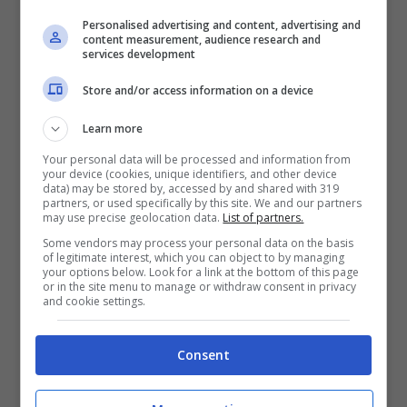
edizione del Grande Fratello che in questo
Personalised advertising and content, advertising and
content measurement, audience research and
nuovo talk, e questo potrebbe certamente
services development
essere un punto di forza (visto che
Store and/or access information on a device
Malgioglio è un accalappiatore di
Learn more
audience), ma proprio per il rischio
Your personal data will be processed and information from
your device (cookies, unique identifiers, and other device
similitudine potrebbe anche rivelarsi un
data) may be stored by, accessed by and shared with 319
partners, or used specifically by this site. We and our partners
boomerang.
may use precise geolocation data.
List of partners.
Some vendors may process your personal data on the basis
of legitimate interest, which you can object to by managing
your options below. Look for a link at the bottom of this page
Come promesso in esclusiva
or in the site menu to manage or withdraw consent in privacy
and cookie settings.
per voi il promo del mio nuovo
Consent
prime time: LIVE – Non è la
d'Urso 🤩🤩🤩
#arriviamo