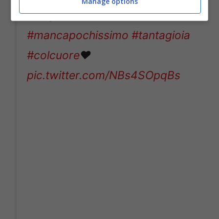
Manage options
#staytuned
#live
#canale5
#mancapochissimo
#tantagioia
#colcuore
❤
pic.twitter.com/NBs4SOpqBs