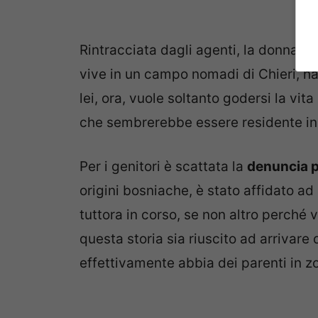
Rintracciata dagli agenti, la donna h
vive in un campo nomadi di Chieri, h
lei, ora, vuole soltanto godersi la vi
che sembrerebbe essere residente in 
Per i genitori è scattata la
denuncia 
origini bosniache, è stato affidato a
tuttora in corso, se non altro perché 
questa storia sia riuscito ad arrivare
effettivamente abbia dei parenti in 