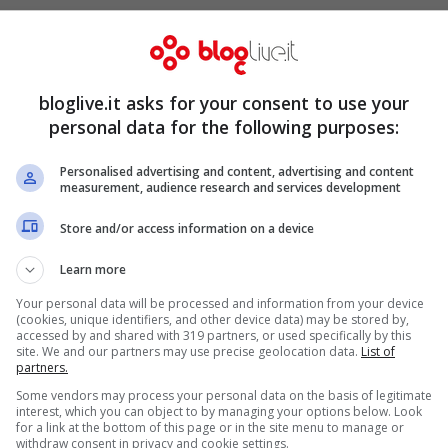
lità del torinese, dove il piccolo è stato
a municipale dopo che diversi automobilisti
minore nel bel mezzo della strada provinciale
bloglive.it asks for your consent to use your
soltanto 8 anni, ha raccontato agli agenti di
personal data for the following purposes:
“La mamma non mi vuole più, ora vive con un
Personalised advertising and content, advertising and content
measurement, audience research and services development
ti per cercare i miei parenti”.
Store and/or access information on a device
Learn more
Your personal data will be processed and information from your device
(cookies, unique identifiers, and other device data) may be stored by,
accessed by and shared with 319 partners, or used specifically by this
site. We and our partners may use precise geolocation data.
List of
partners.
Some vendors may process your personal data on the basis of legitimate
interest, which you can object to by managing your options below. Look
for a link at the bottom of this page or in the site menu to manage or
withdraw consent in privacy and cookie settings.