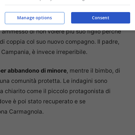
Manage options
Consent
a confermato tutto: la madre del bambino, che
a ammesso di non volere più suo figlio perché
ta di coppia col suo nuovo compagno. Il padre,
Campania, è invece irreperibile.
per abbandono di minore
, mentre il bimbo, di
d una comunità protetta. Le indagini sono
va chiarito come il piccolo protagonista di
 dove è poi stato recuperato e se
zona Carmagnola.