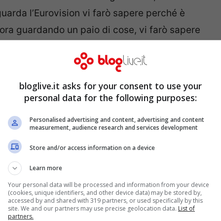
uarda l’Eurovision vi farò sapere perché è
ora guardando un paio di cose, vi farò sapere
ose da definire” naturalmente non è dato
della fiera Mahmood riesca ad andare a
Tel
ossima edizione della kermesse musicale più
bloglive.it asks for your consent to use your
personal data for the following purposes:
Personalised advertising and content, advertising and content
a vittoria e sulle
polemiche inscenate da
measurement, audience research and services development
osto: “Questo è un momento molto bello per
Store and/or access information on a device
nto per cento. Preferisco far passare tutto il
Learn more
 aggiunto – che sono felice e che è stato tutto
Your personal data will be processed and information from your device
(cookies, unique identifiers, and other device data) may be stored by,
o da fare, per me è già stata una grande
accessed by and shared with 319 partners, or used specifically by this
site. We and our partners may use precise geolocation data.
List of
al. Mai e poi mai mi sarei immaginato di
partners.