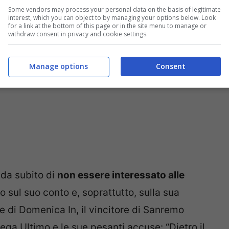
Some vendors may process your personal data on the basis of legitimate
interest, which you can object to by managing your options below. Look
for a link at the bottom of this page or in the site menu to manage or
withdraw consent in privacy and cookie settings.
Manage options
Consent
 da subito di
non essere interessato alle
 sul suo conto e, soprattutto, sulla sua
te di Domenica In, il vincitore di Sanremo
lega Ultimo e le sue pesanti accuse: “Dietro il