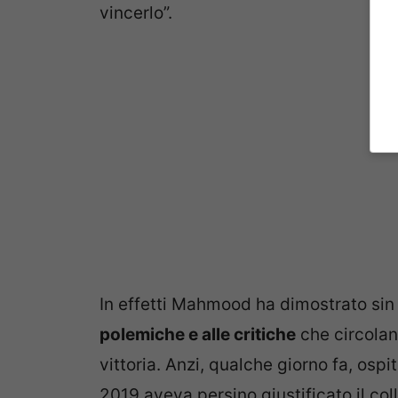
vincerlo”.
In effetti Mahmood ha dimostrato sin
polemiche e alle critiche
che circolano
vittoria. Anzi, qualche giorno fa, ospi
2019 aveva persino giustificato il col