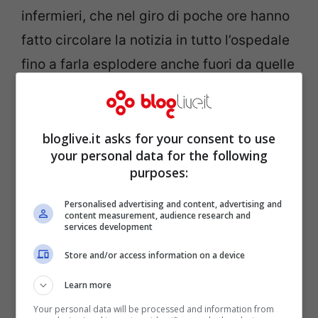
infermieri, che nel giro di poche ore hanno
fatto circolare la notizia in tutto l’ospedale
fino a farla esplodere anche fuori da quelle
quattro mura. Tutta Italia quindi, oltre ad
augurare il meglio al nuovo arrivato, si
starà ponendo una sola domanda: ma
bloglive.it asks for your consent to use
your personal data for the following
come è possibile che un uomo di 93 anni
purposes:
sia ancora fertile?
Personalised advertising and content, advertising and
content measurement, audience research and
services development
Store and/or access information on a device
Learn more
Your personal data will be processed and information from