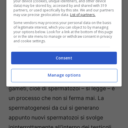
your device (cookies, unique identifiers, and other device
data) may be stored by, accessed by and shared with 319
partners, or used specifically by this site. We and our partners
may use precise geolocation data.
List of partners.
Some vendors may process your personal data on the basis
of legitimate interest, which you can object to by managing
your options below. Look for a link at the bottom of this page
or in the site menu to manage or withdraw consent in privacy
A rispondere al quesito ci ha pensato il
and cookie settings.
portale
Medicina Online
, che ha spiegato
Consent
come effettivamente l’uomo, al contrario
della donna, possa essere potenzialmente
Manage options
fertile per tutta la vita. “La produzione di
gameti, cioè di spermatozoi – si legge – è
un processo che non si ferma mai. La
spermatogenesi da cui si generano
appunto nuovi spermatozoi si svolge
ininterrottamente all’interno dei testicoli,