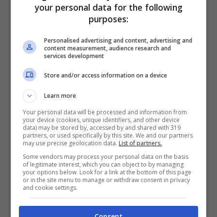
your personal data for the following
primo posto”.
purposes:
Personalised advertising and content, advertising and
content measurement, audience research and
services development
Store and/or access information on a device
Learn more
Your personal data will be processed and information from
your device (cookies, unique identifiers, and other device
data) may be stored by, accessed by and shared with 319
partners, or used specifically by this site. We and our partners
may use precise geolocation data.
List of partners.
Some vendors may process your personal data on the basis
of legitimate interest, which you can object to by managing
A questo punto ci si aspetta che Mahmood
your options below. Look for a link at the bottom of this page
or in the site menu to manage or withdraw consent in privacy
recupererà questa mancata ospitata nel
and cookie settings.
corso delle prossime settimane, per cui è
Consent