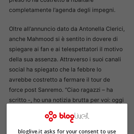
completamente l’agenda degli impegni.
Oltre all’annuncio dato da Antonella Clerici,
anche Mahmood si è sentito in dovere di
spiegare ai fan e ai telespettatori il motivo
della sua assenza. Attraverso i suoi canali
social ha spiegato che la febbre lo
avrebbe costretto a fermare il tour de
force post Sanremo. “Ciao ragazzi – ha
scritto -, ho una notizia brutta per voi: oggi
sono barricato in casa con l’influenza. Però
c’è una bella notizia, e cioè che è uscita la
classifica Fimi e il brano ‘Soldi’ è finito al
bloglive.it asks for your consent to use