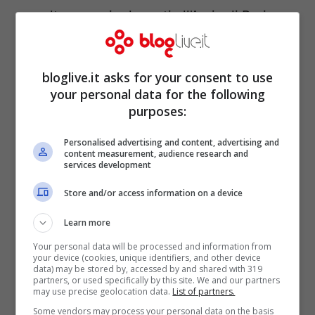
peraltro proprio davanti all’Amiu di Bari,
dove il 51enne lavorava.
bloglive.it asks for your consent to use
your personal data for the following
purposes:
Personalised advertising and content, advertising and
content measurement, audience research and
services development
Store and/or access information on a device
Learn more
Your personal data will be processed and information from
your device (cookies, unique identifiers, and other device
Le carte dicono che Vincenza avrebbe
data) may be stored by, accessed by and shared with 319
partners, or used specifically by this site. We and our partners
may use precise geolocation data.
List of partners.
premeditato molto attentamente l’omicidio
Some vendors may process your personal data on the basis