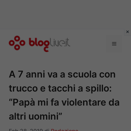
Vai
al
Menu
contenuto
A 7 anni va a scuola con
trucco e tacchi a spillo:
“Papà mi fa violentare da
altri uomini”