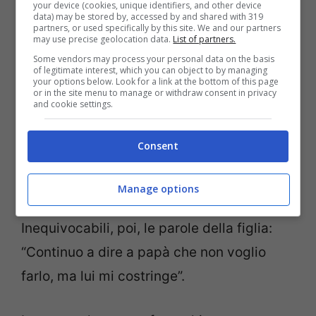
your device (cookies, unique identifiers, and other device
Come si evince dal racconto del pubblico
data) may be stored by, accessed by and shared with 319
partners, or used specifically by this site. We and our partners
ministero, a carico di Stewart sarebbero
may use precise geolocation data.
List of partners.
state raccolte delle prove che dimostrano
Some vendors may process your personal data on the basis
of legitimate interest, which you can object to by managing
your options below. Look for a link at the bottom of this page
come l’uomo abbia fatto violentare la figlia
or in the site menu to manage or withdraw consent in privacy
and cookie settings.
da dei pedofili al solo scopo di ricevere in
cambio
droghe e soldi
. L’uomo, 38 anni, ha
Consent
negato ogni accusa, anche se uno dei vari
campioni di DNA trovati sulle mutandine
Manage options
della bambina appartiene proprio a lui.
Inequivocabili, poi, le parole della figlia:
“Continuo a dire a papà che non voglio
farlo, ma lui mi costringe”.