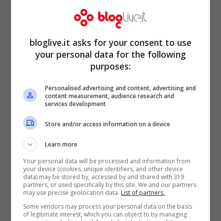
donne si erano già dileguate, lasciando
Aida e Patrizia sotto shock, oltre che
malconce per via dell’aggressione appena
bloglive.it asks for your consent to use
subita.
your personal data for the following
purposes:
Personalised advertising and content, advertising and
content measurement, audience research and
services development
Store and/or access information on a device
Learn more
Your personal data will be processed and information from
your device (cookies, unique identifiers, and other device
data) may be stored by, accessed by and shared with 319
partners, or used specifically by this site. We and our partners
may use precise geolocation data.
List of partners.
Some vendors may process your personal data on the basis
Gli inquirenti stanno ora cercando di
of legitimate interest, which you can object to by managing