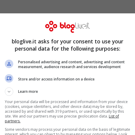
scontrare ancora una volta con l’audience,
bloglive.it asks for your consent to use your
formance registrate lo scorso anno e anche
personal data for the following purposes:
 proprio in queste settimane sta colpendo
Personalised advertising and content, advertising and content
measurement, audience research and services development
Store and/or access information on a device
Learn more
Your personal data will be processed and information from your device
(cookies, unique identifiers, and other device data) may be stored by,
accessed by and shared with 319 partners, or used specifically by this
site. We and our partners may use precise geolocation data.
List of
partners.
Some vendors may process your personal data on the basis of legitimate
interest, which you can object to by managing your options below. Look