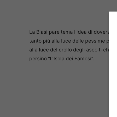
La Blasi pare tema l’idea di doversi 
tanto più alla luce delle pessime per
alla luce del crollo degli ascolti che
persino “L’Isola dei Famosi”.