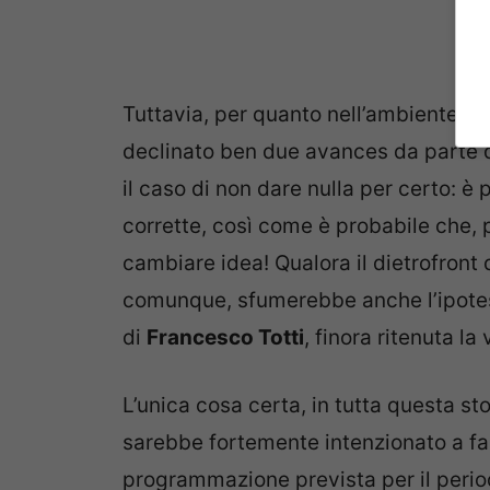
Tuttavia, per quanto nell’ambiente tel
declinato ben due avances da parte 
il caso di non dare nulla per certo: è
corrette, così come è probabile che, p
cambiare idea! Qualora il dietrofront
comunque, sfumerebbe anche l’ipotesi
di
Francesco Totti
, finora ritenuta l
L’unica cosa certa, in tutta questa st
sarebbe fortemente intenzionato a far
programmazione prevista per il perio