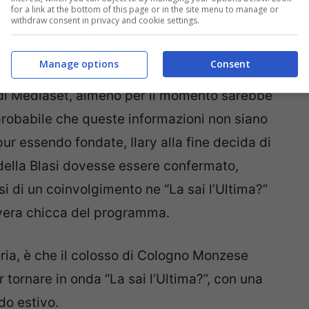
for a link at the bottom of this page or in the site menu to manage or
withdraw consent in privacy and cookie settings.
Manage options
Consent
evisivo circoli la voce che Ilary abbia
di Mediaset, almeno per il momento sarebbe
 probabile che queste informazioni non siano
ur essendo fondate, Ilary alla fine decida di
 della Blasi dovesse essere confermato,
 di un coinvolgimento ne “La sai l’Ultima?”
a vera chicca del programma.
oria, è che il colosso di Cologno Monzese
 tornare in onda “La sai l’Ultima?”, con una
do estivo.