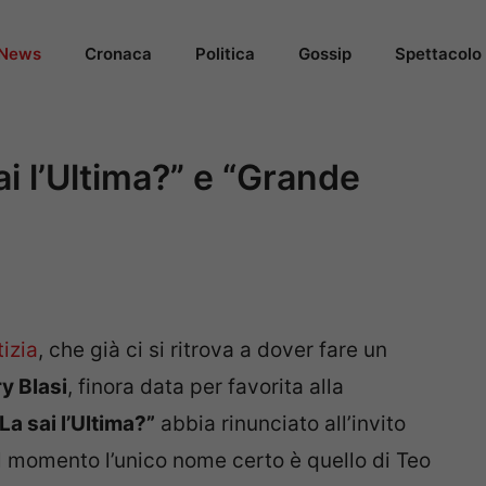
News
Cronaca
Politica
Gossip
Spettacolo
sai l’Ultima?” e “Grande
izia
, che già ci si ritrova a dover fare un
ry Blasi
, finora data per favorita alla
La sai l’Ultima?”
abbia rinunciato all’invito
l momento l’unico nome certo è quello di Teo